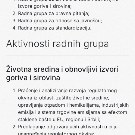
izvore goriva i sirovina;
Radna grupa za pravna pitanja;
Radna grupa za odnose sa javnošću;
Radna grupa za standardizaciju.
Aktivnosti radnih grupa
Životna sredina i obnovljivi izvori
goriva i sirovina
Praćenje i analiziranje razvoja regulatornog
okvira iz oblasti zaštite životne sredine,
upravljanja otpadom i hemikalijama, industrijskih
emisija i sistema trgovine emisijama sa efektom
staklene bašte u EU, regionu i Srbiji;
Predlaganje odgovarajućih aktivnosti u cilju
unapređenja regulatornog okvira;