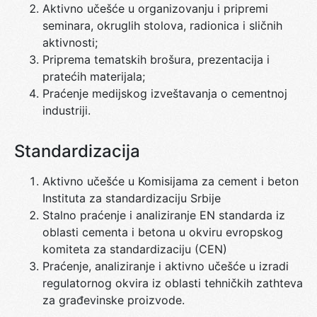
Aktivno učešće u organizovanju i pripremi
seminara, okruglih stolova, radionica i sličnih
aktivnosti;
Priprema tematskih brošura, prezentacija i
pratećih materijala;
Praćenje medijskog izveštavanja o cementnoj
industriji.
Standardizacija
Aktivno učešće u Komisijama za cement i beton
Instituta za standardizaciju Srbije
Stalno praćenje i analiziranje EN standarda iz
oblasti cementa i betona u okviru evropskog
komiteta za standardizaciju (CEN)
Praćenje, analiziranje i aktivno učešće u izradi
regulatornog okvira iz oblasti tehničkih zathteva
za građevinske proizvode.