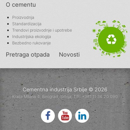
O cementu
Proizvodnja
Standardizacija
Trendovi proizvodnje i upotrebe
Industrijska ekologija
Bezbedno rukovanje
Pretraga otpada
Novosti
Cementna industrija Srbije © 2026
Kralja Milana 4, Beograd, Srbija; T/F: +381 11 36 20 090