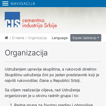
NAVIGACIJA
O nama
Organizacija
Language:
Srpski (latinica)
Organizacija
Udruženjem upravlja skupština, a rukovodi direktor.
Skupštinu udruženja čini po jedan predstavnik koji je
najviši rukovodilac člana u Republici Srbiji.
Sa ciljem realizacije ciljeva, rad Udruženja
organizovan je u okviru radnih grupa i to:
Radna grupa za životnu sredinu i obnovljive