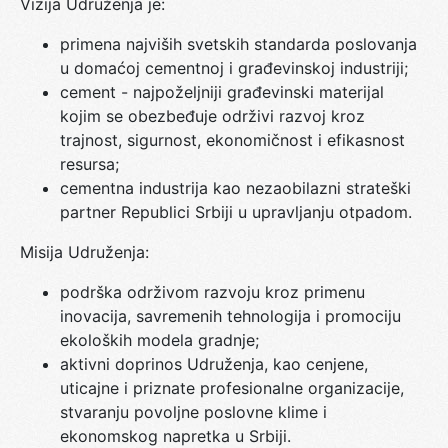
Vizija Udruženja je:
primena najviših svetskih standarda poslovanja
u domaćoj cementnoj i građevinskoj industriji;
cement - najpoželjniji građevinski materijal
kojim se obezbeđuje održivi razvoj kroz
trajnost, sigurnost, ekonomičnost i efikasnost
resursa;
cementna industrija kao nezaobilazni strateški
partner Republici Srbiji u upravljanju otpadom.
Misija Udruženja:
podrška održivom razvoju kroz primenu
inovacija, savremenih tehnologija i promociju
ekoloških modela gradnje;
aktivni doprinos Udruženja, kao cenjene,
uticajne i priznate profesionalne organizacije,
stvaranju povoljne poslovne klime i
ekonomskog napretka u Srbiji.