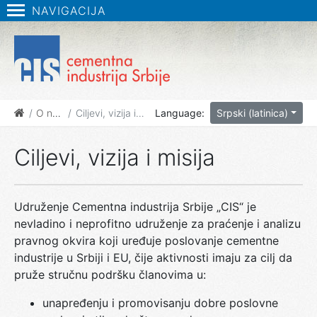
NAVIGACIJA
O nama
Ciljevi, vizija i misija
Language:
Srpski (latinica)
Ciljevi, vizija i misija
Udruženje Cementna industrija Srbije „CIS“ je
nevladino i neprofitno udruženje za praćenje i analizu
pravnog okvira koji uređuje poslovanje cementne
industrije u Srbiji i EU, čije aktivnosti imaju za cilj da
pruže stručnu podršku članovima u:
unapređenju i promovisanju dobre poslovne