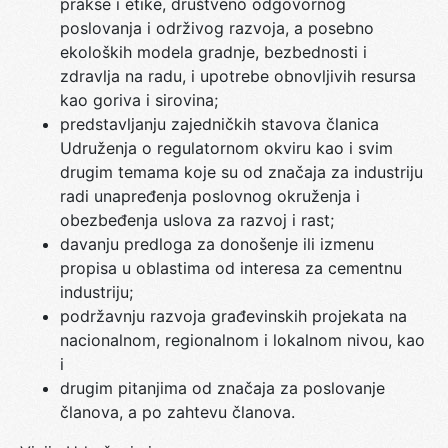
prakse i etike, društveno odgovornog
poslovanja i održivog razvoja, a posebno
ekoloških modela gradnje, bezbednosti i
zdravlja na radu, i upotrebe obnovljivih resursa
kao goriva i sirovina;
predstavljanju zajedničkih stavova članica
Udruženja o regulatornom okviru kao i svim
drugim temama koje su od značaja za industriju
radi unapređenja poslovnog okruženja i
obezbeđenja uslova za razvoj i rast;
davanju predloga za donošenje ili izmenu
propisa u oblastima od interesa za cementnu
industriju;
podržavnju razvoja građevinskih projekata na
nacionalnom, regionalnom i lokalnom nivou, kao
i
drugim pitanjima od značaja za poslovanje
članova, a po zahtevu članova.