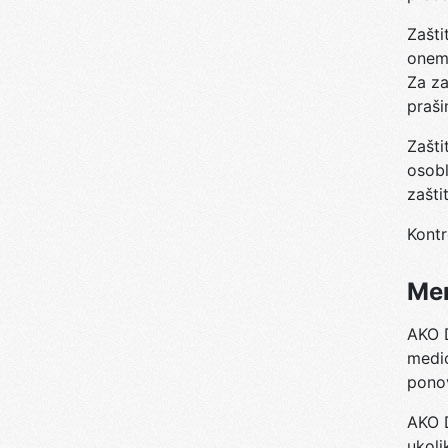
Zašti
onemo
Za za
praši
Zašti
osobl
zašti
Kontr
Mer
AKO D
medic
pono
AKO D
ukoli