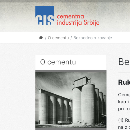
O cementu
Bezbedno rukovanje
Be
O cementu
Ruk
Cemen
kao i
pri r
(1) R
na zi