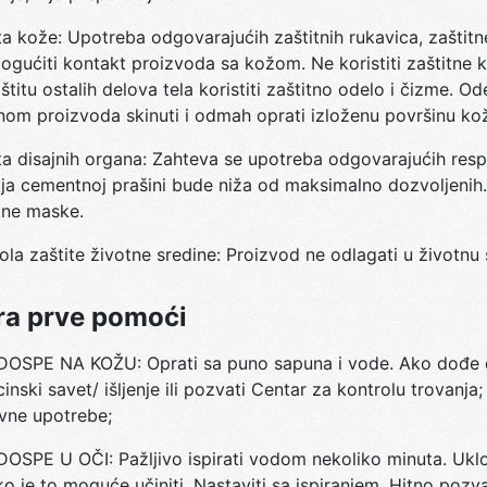
ta kože: Upotreba odgovarajućih zaštitnih rukavica, zaštit
gućiti kontakt proizvoda sa kožom. Ne koristiti zaštitne
štitu ostalih delova tela koristiti zaštitno odelo i čizme. 
nom proizvoda skinuti i odmah oprati izloženu površinu ko
ta disajnih organa: Zahteva se upotreba odgovarajućih resp
ja cementnoj prašini bude niža od maksimalno dozvoljenih
tne maske.
ola zaštite životne sredine: Proizvod ne odlagati u životnu 
a prve pomoći
OSPE NA KOŽU: Oprati sa puno sapuna i vode. Ako dođe do ir
inski savet/ išljenje ili pozvati Centar za kontrolu trovanja
vne upotrebe;
OSPE U OČI: Pažljivo ispirati vodom nekoliko minuta. Uklon
ko je to moguće učiniti. Nastaviti sa ispiranjem. Hitno pozvat