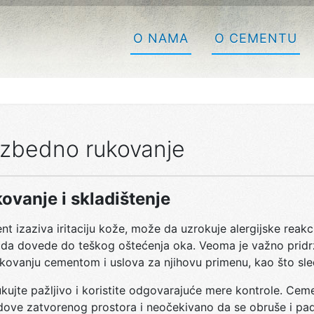
O NAMA
O CEMENTU
zbedno rukovanje
ovanje i skladištenje
t izaziva iritaciju kože, može da uzrokuje alergijske reakcij
 da dovede do teškog oštećenja oka. Veoma je važno pridr
ukovanju cementom i uslova za njihovu primenu, kao što sle
ukujte pažljivo i koristite odgovarajuće mere kontrole. Cem
dove zatvorenog prostora i neočekivano da se obruše i pad