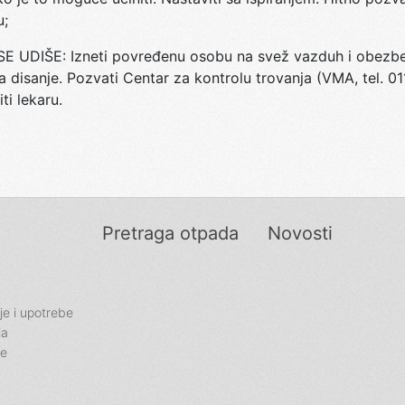
u;
E UDIŠE: Izneti povređenu osobu na svež vazduh i obezbed
 disanje. Pozvati Centar za kontrolu trovanja (VMA, tel. 01
iti lekaru.
Pretraga otpada
Novosti
je i upotrebe
ja
je