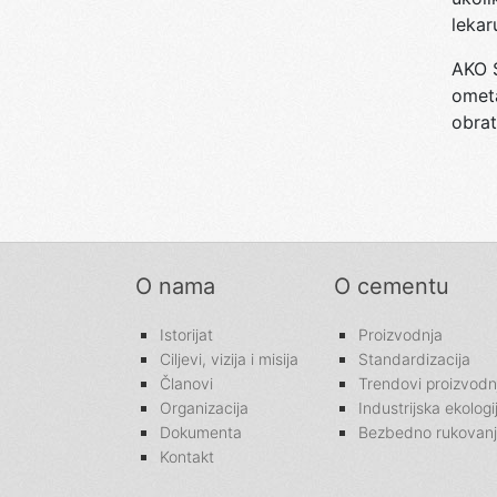
lekar
AKO S
ometa
obrat
O nama
O cementu
Istorijat
Proizvodnja
Ciljevi, vizija i misija
Standardizacija
Članovi
Trendovi proizvodn
Organizacija
Industrijska ekologi
Dokumenta
Bezbedno rukovan
Kontakt