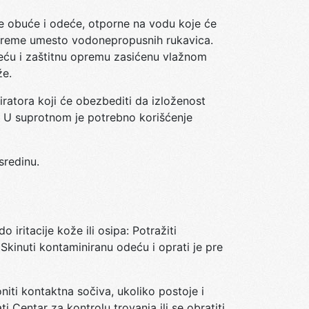
ne obuće i odeće, otporne na vodu koje će
 kreme umesto vodonepropusnih rukavica.
Odeću i zaštitnu opremu zasićenu vlažnom
že.
iratora koji će obezbediti da izloženost
. U suprotnom je potrebno korišćenje
sredinu.
itacije kože ili osipa: Potražiti
; Skinuti kontaminiranu odeću i oprati je pre
iti kontaktna sočiva, ukoliko postoje i
i Centar za kontrolu trovanja ili se obratiti