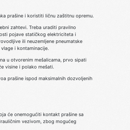
 prašine i koristiti ličnu zaštitnu opremu.
ebni zahtevi. Treba uraditi pravilno
i pojave statičkog elektriciteta i
rovodljive ili neuzemljene pneumatske
 vlage i kontaminacije.
tona u otvorenim mešalicama, prvo sipati
e visine i polako mešati.
ivoa prašine ispod maksimalnih dozvoljenih
koja će onemogućiti kontakt prašine sa
hidrauličnim vezivom, zbog mogućeg