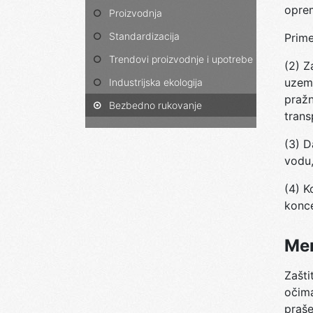
oprem
Proizvodnja
Standardizacija
Prime
Trendovi proizvodnje i upotrebe
(2) Z
uzeml
Industrijska ekologija
pražn
Bezbedno rukovanje
trans
(3) D
vodu,
(4) K
konce
Mer
Zašti
očima
praše