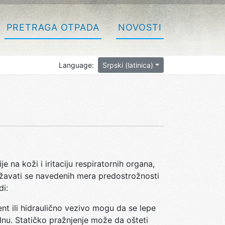
PRETRAGA OTPADA
NOVOSTI
Language:
Srpski (latinica)
e na koži i iritaciju respiratornih organa,
žavati se navedenih mera predostrožnosti
di:
ent ili hidraulično vezivo mogu da se lepe
nu. Statičko pražnjenje može da ošteti