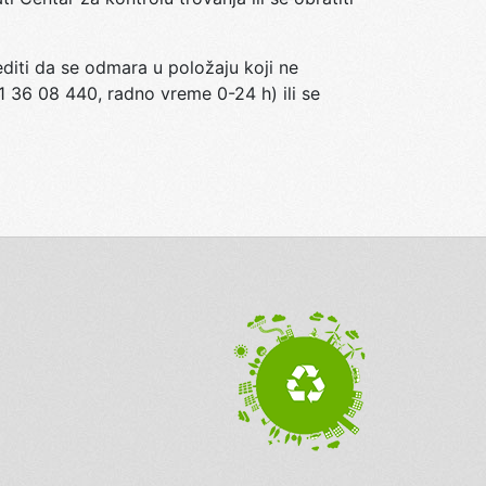
iti da se odmara u položaju koji ne
1 36 08 440, radno vreme 0-24 h) ili se