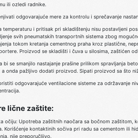
u ili ozledi radnike.
njivati odgovarajuće mere za kontrolu i sprečavanje nastanka
a temperaturu i pritisak pri skladištenju nisu postavljeni pos
jenje svih pneumatskih transportnih sistema zbog mogućnost
jenja tokom kretanja cementnog praha kroz plastične, nep
portere. Proizvod se skladišti i čuva u silosima, zaštićen od
a bi se smanjilo nastajanje prašine prilikom spravljanja be
 a onda pažljivo dodati proizvod. Sipati proizvod sa što niž
oristiti odgovarajuće ventilacione sisteme za održavanje n
ntracija.
e lične zaštite:
ta očiju: Upotreba zaštitnih naočara sa bočnom zaštitom, 
. Korišćenje kontaktinih sočiva pri radu sa cementom ili 
nja, nije preporučljivo.