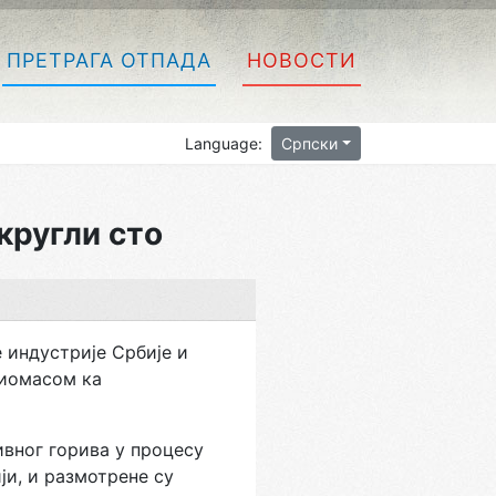
ПРЕТРАГА ОТПАДА
НОВОСТИ
Language:
Српски
кругли стo
 индустриje Србиje и
Биoмaсoм кa
внoг гoривa у процесу
и, и размотрене су