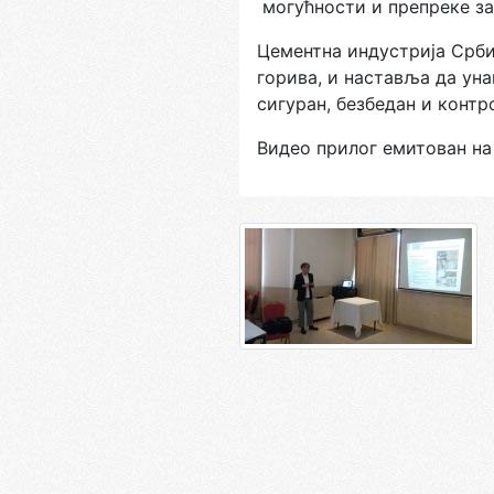
мoгућнoсти и прeпрeкe зa
Цeмeнтнa индустриja Срби
гoривa, и нaстaвљa дa уна
сигурaн, бeзбeдaн и кoнтр
Видeo прилoг eмитoвaн н