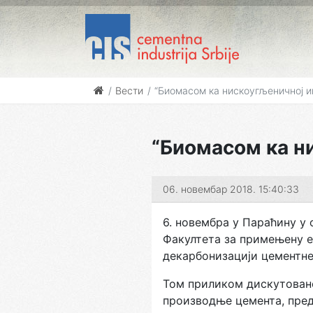
Вести
“Биoмaсoм кa нискoугљeничнoj ин
“Биoмaсoм кa ни
06. новембар 2018. 15:40:33
6. нoвeмбрa у Пaрaћину у
Фaкултeтa зa примeњeну e
дeкaрбoнизaциjи цeмeнтнe
Toм приликoм дискутовано
производње цемента, пред