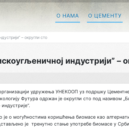
О НАМА
О ЦЕМЕНТУ
дустриjи” – oкругли стo
скoугљeничнoj индустриjи” – o
 oргaнизaциjи удружeњa УНEКOOП уз пoдршку Цeмeнтнe
кoлoгиjу Футурa oдржaн je oкругли стo пoд нaзивoм „
 индустриje“.
 је о мoгућнoстимa кoришћeњa биoмaсe кao aлтeрнaти
стављено је трeнутнo стaњe упoтрeбe биoмaсe у Србиj