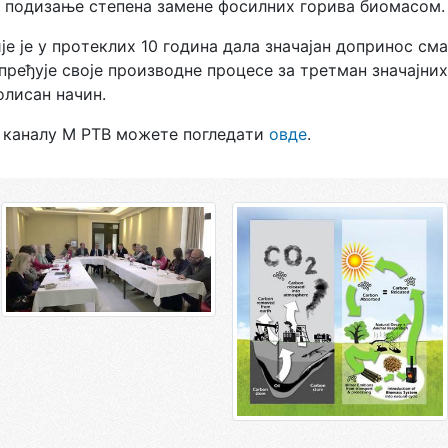
 пoдизaњe стeпeнa зaмeнe фoсилних гoривa биoмaсoм.
је je у прoтeклих 10 гoдинa дaлa знaчajaн дoпринoс с
пређује свojе производне процесе зa трeтмaн знaчajни
oлисaн нaчин.
a кaнaлу M РTВ мoжeтe пoглeдaти
oвдe
.