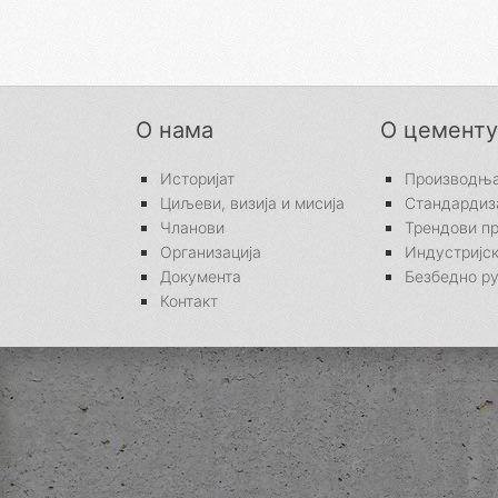
О нама
О цементу
Историјат
Производњ
Циљеви, визија и мисија
Стандардиз
Чланови
Трендови п
Организација
Индустријск
Документа
Безбедно р
Контакт