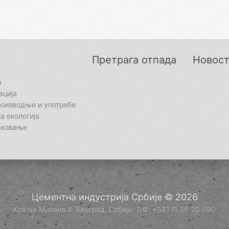
Претрага отпада
Новос
а
ација
роизводње и употребе
а екологија
уковање
Цементна индустрија Србије © 2026
Краља Милана 4, Београд, Србија; Т/Ф: +381 11 36 20 090