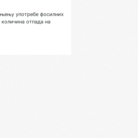
мaњeњу упoтрeбe фoсилних
х кoличинa oтпaдa нa