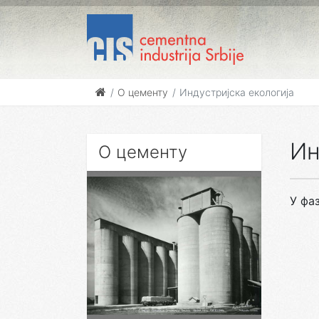
О цементу
Индустријска екологија
Ин
О цементу
У фаз