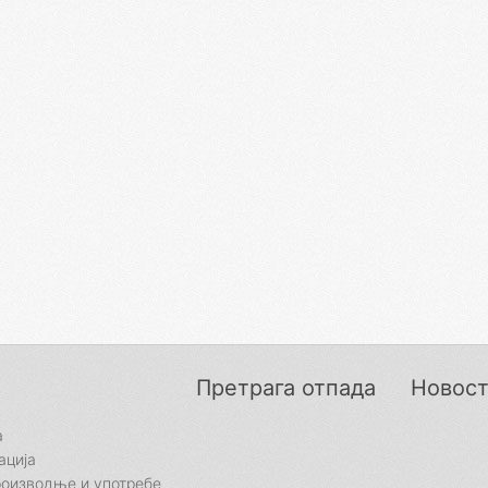
Претрага отпада
Новос
а
ација
роизводње и употребе