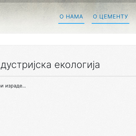
О НАМА
О ЦЕМЕНТУ
дустријска екологија
и израде...